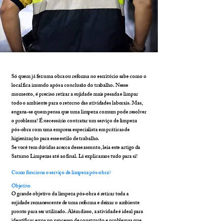
Só quem já fez uma obra ou reforma no escritório sabe como o
local fica imundo após a conclusão do trabalho. Nesse
momento, é preciso retirar a sujidade mais pesada e limpar
todo o ambiente para o retorno das atividades laborais. Mas,
engana-se quem pensa que uma limpeza comum pode resolver
o problema! É necessário contratar um serviço de limpeza
pós-obra com uma empresa especialista em práticas de
higienização para esse estilo de trabalho.
Se você tem dúvidas acerca desse assunto, leia este artigo da
Saturno Limpezas
até ao final. Lá explicamos tudo para si!
Como funciona o serviço de limpeza pós-obra?
Objetivo
O grande objetivo da limpeza pós-obra é retirar toda a
sujidade remanescente de uma reforma e deixar o ambiente
pronto para ser utilizado. Além disso, a atividade é ideal para