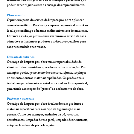
identificar erros no processo de construção e problemas que
podem ser corrigidos antes da entrega do empreendimento.
Planeamento
O primeiro passo do serviço de limpeza pós-obra é planear
como ele será feito. Para isso, a empresa responsável vai até ao
local que será limpo e faz uma análise minuciosa do ambiente.
Durante a visita, os profissionais examinam o estado de cada
cômodo e estipulam os produtos e métodos específicos para
cada necessidade encontrada.
Descarte de entulhos
O serviço de limpeza pós-obra tem a responsabilidade de
eliminar todos os resíduos que sobraram da construção. Por
exemplo: poeira, gesso, resto de concreto, rejunte, respingos
de cimento e outros materiais espalhados. Os profissionais
trabalham para descartar o entulho da melhor forma possível,
garantindo a remoção do “grosso” do acabamento da obra.
Produtos e materiais
O serviço de limpeza pós-obra é realizado com produtos e
materiais específicos para esse tipo de higienização mais
pesada. Como por exemplo, aspirador de pó, vassoura,
desinfetantes, limpador de uso geral, limpador desincrustaste,
máquina lavadora de piso e lava jato.