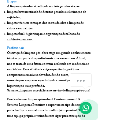
Etapas
A limpeza pós-obra é realizada em três grandes etapas:
limpeza bruta: retirada de detritos pesados e eliminação de
sujidades;
limpeza técnica: remoção dos restos de obra e limpeza de
vidros e esquadrias;
limpeza final: higienização e organização detalhada do
ambiente para uso.
Profissionais
O serviço de limpeza pós-obra exige um grande conhecimento
técnico por parte dos profissionais que a executam. Afinal,
não se trata de uma faxina comum, realizada em residências e
escritórios. Essa atividade exige experiência, prática e
competência em níveis elevados. Sendo assim, deve ser feita
Peça já o seu Orçamento Grátis
somente por empresas especializadas nesse tipo de
higienização mais profunda.
Saturno Limpezas
: especialista no serviço de limpeza pós-obra!
Precisa de uma limpeza pós-obra ? Conte connosco! A
1
Saturno Limpezas Premium é expert neste tipo de serviço e
pode finalizar a sua reforma do melhor jeito possível. Temos
uma equipa própria e treinada com rigor para execução da
atividade em condomínios e ambientes corporativos. Além
disso, usamos produtos 100% biodegradáveis e fazemos a
supervisão dos processos de limpeza em campo. Somos a